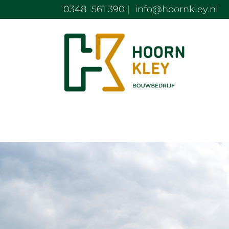
Ga
0348 561 390
|
info@hoornkley.nl
naar
inhoud